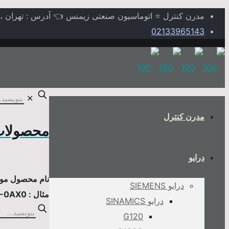
مدرن کنترل ⭐ اتوماسیون صنعتی زیمنس 👈 آدرس : تهران ، خیابا
02133965143
✕
مدرن کنترل
محصولات
درایو
نام محصول مورد
درایو SIEMENS
مثال : 6AV2124-0MC01-0AX0
درایو SINAMICS
G120