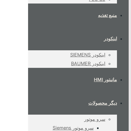
منبع تغذیه
اینکودر
اینکودر SIEMENS
اینکودر BAUMER
مانیتور HMI
دیگر محصولات
سرو موتور
سرو موتور Siemens