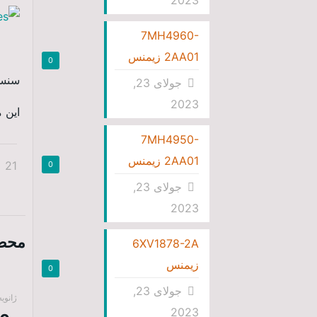
2023
7MH4960-
2AA01 زیمنس
0
سنسور گا
جولای 23,
2023
این م
7MH4950-
2AA01 زیمنس
21
0
جولای 23,
2023
محصو
6XV1878-2A
زیمنس
0
جولای 23,
ژانویه 22, 9
2023