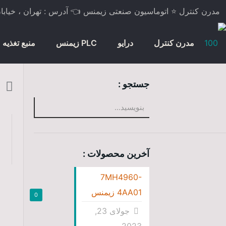
مدرن کنترل ⭐ اتوماسیون صنعتی زیمنس 👈 آدرس : تهران ، خیابان لاله
مدرن کنترل
درایو
PLC زیمنس
منبع تغذیه
جستجو :
آخرین محصولات :
7MH4960-
4AA01 زیمنس
0
جولای 23,