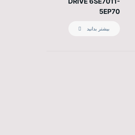
DRIVE 6SE7011-
5EP70
بیشتر بدانید