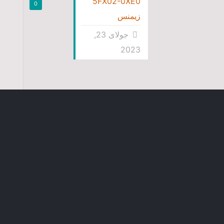
5FX02-0XE0
0
زیمنس
جولای 23,
2023