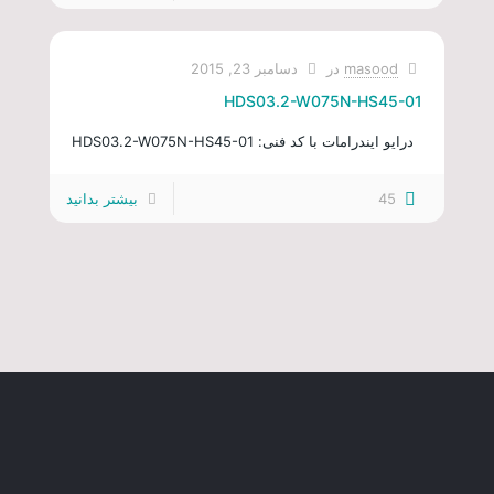
masood
در
دسامبر 23, 2015
HDS03.2-W075N-HS45-01
درایو ایندرامات با کد فنی: HDS03.2-W075N-HS45-01
45
بیشتر بدانید