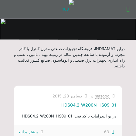
درایو INDRAMAT، فروشگاه تجهیزات صنعتی مدرن کنترل با کادر
مجرب و آزموده با سابقه چندین ساله در زمینه تهیه ، تامین ، نصب و
راه اندازی تجهیزات برق صنعتی و اتوماسیون صنایع کشور فعالیت
داشته.
masood
در
دسامبر 23, 2015
HDS04.2-W200N-HS09-01
درایو ایندرامات با کد فنی: HDS04.2-W200N-HS09-01
63
بیشتر بدانید