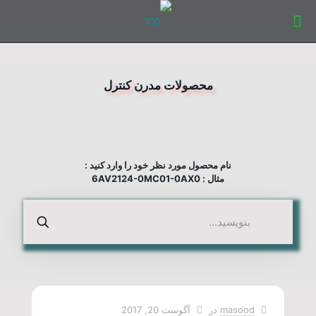
محصولات مدرن کنترل
نام محصول مورد نظر خود را وارد کنید :
مثال : 6AV2124-0MC01-0AX0
masood
در
آگوست 20, 2017