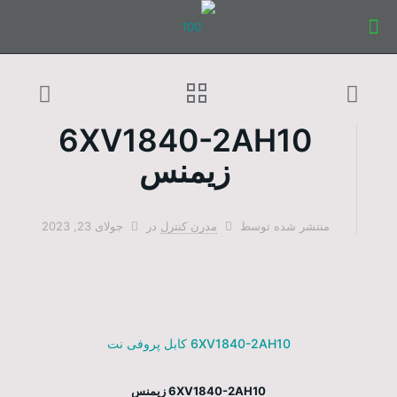
6XV1840-2AH10
زیمنس
منتشر شده توسط
مدرن کنترل
در
جولای 23, 2023
6XV1840-2AH10 کابل پروفی نت
6XV1840-2AH10 زیمنس