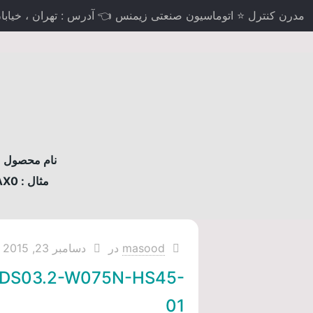
مدرن کنترل ⭐ اتوماسیون صنعتی زیمنس 👈 آدرس : تهران ، خیابان لاله
نام محصول مو
مثال : 6AV2124-0MC01-0AX0
masood
در
دسامبر 23, 2015
DS03.2-W075N-HS45-
01