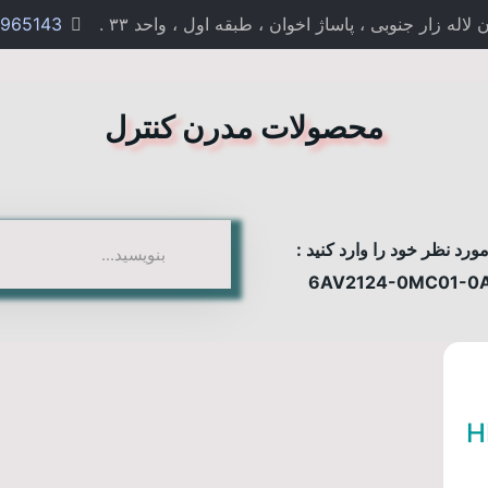
 زار جنوبی ، پاساژ اخوان ، طبقه اول ، واحد ۳۳ .
965143
محصولات مدرن کنترل
رد نظر خود را وارد کنید :
H