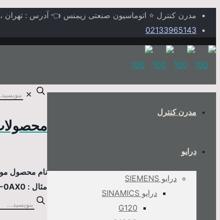
مدرن کنترل ⭐ اتوماسیون صنعتی زیمنس 👈 آدرس : تهران ، خیابا
02133965143
✕
مدرن کنترل
محصولات
درایو
نام محصول مورد
درایو SIEMENS
مثال : 6AV2124-0MC01-0AX0
درایو SINAMICS
G120