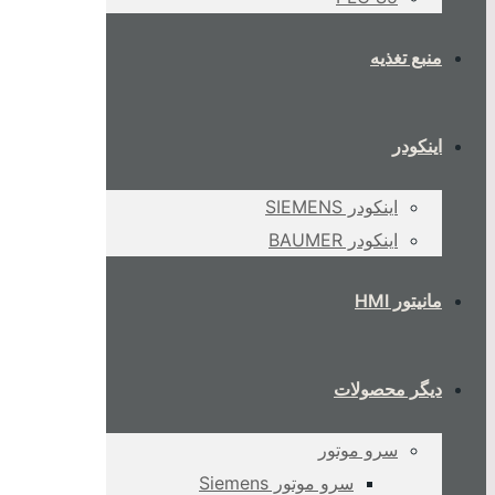
منبع تغذیه
اینکودر
اینکودر SIEMENS
اینکودر BAUMER
مانیتور HMI
دیگر محصولات
سرو موتور
سرو موتور Siemens