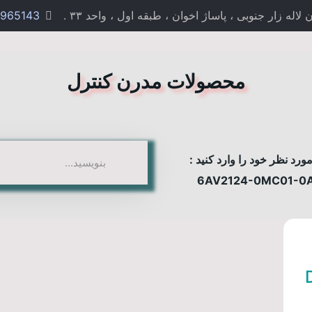
 زار جنوبی ، پاساژ اخوان ، طبقه اول ، واحد ۳۳ .
965143
محصولات مدرن کنترل
رد نظر خود را وارد کنید :