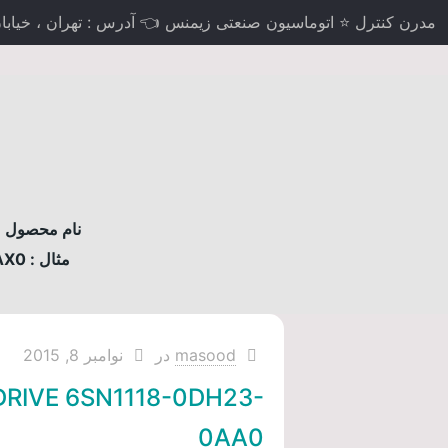
مدرن کنترل ⭐ اتوماسیون صنعتی زیمنس 👈 آدرس : تهران ، خیابان لاله
نام محصول مو
مثال : 6AV2124-0MC01-0AX0
masood
در
نوامبر 8, 2015
DRIVE 6SN1118-0DH23-
0AA0