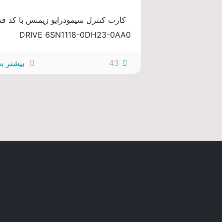
کارت کنترل سیمودرایو زیمنس با کد فن
DRIVE 6SN1118-0DH23-0AA0
43
بیشتر بد