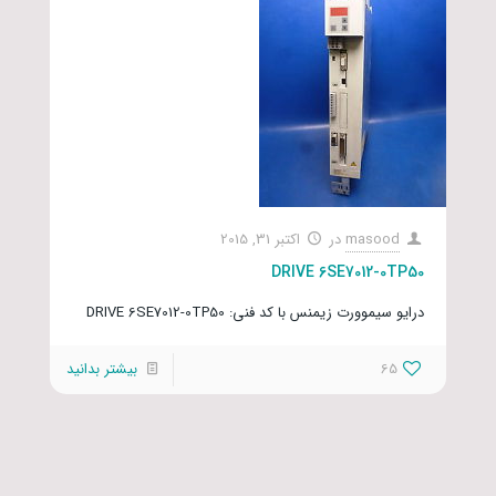
masood
در
اکتبر 31, 2015
DRIVE 6SE7012-0TP50
درایو سیموورت زیمنس با کد فنی: DRIVE 6SE7012-0TP50
65
بیشتر بدانید