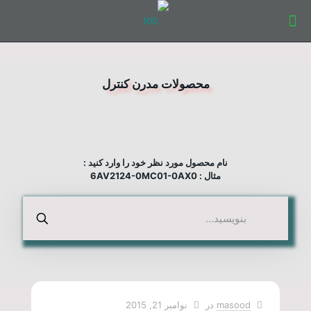
محصولات مدرن کنترل
نام محصول مورد نظر خود را وارد کنید :
مثال : 6AV2124-0MC01-0AX0
masood
در
نوامبر 21, 2015