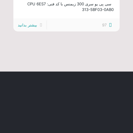
سی پی یو سری 300 زیمنس با کد فنی: CPU 6ES7
313-5BF03-0AB0
97
بیشتر بدانید