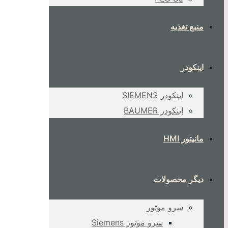
منبع تغذیه
اینکودر
اینکودر SIEMENS
اینکودر BAUMER
مانیتور HMI
دیگر محصولات
سرو موتور
سرو موتور Siemens