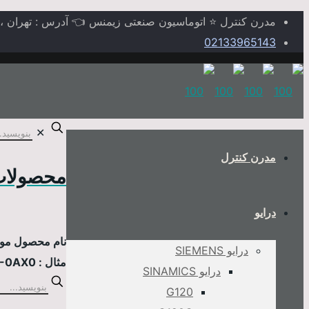
مدرن کنترل ⭐ اتوماسیون صنعتی زیمنس 👈 آدرس : تهران ، خیابا
02133965143
✕
مدرن کنترل
محصولات
درایو
نام محصول مورد
درایو SIEMENS
مثال : 6AV2124-0MC01-0AX0
درایو SINAMICS
G120