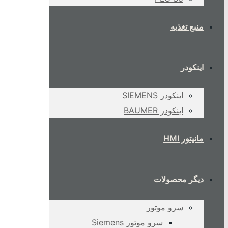
منبع تغذیه
اینکودر
اینکودر SIEMENS
اینکودر BAUMER
مانیتور HMI
دیگر محصولات
سرو موتور
سرو موتور Siemens