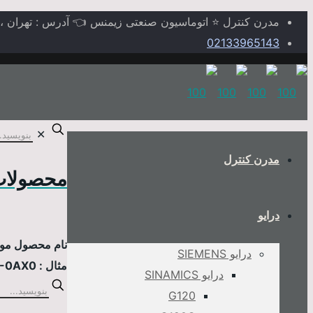
مدرن کنترل ⭐ اتوماسیون صنعتی زیمنس 👈 آدرس : تهران ، خیابا
02133965143
✕
مدرن کنترل
محصولات
درایو
نام محصول مورد
درایو SIEMENS
مثال : 6AV2124-0MC01-0AX0
درایو SINAMICS
G120