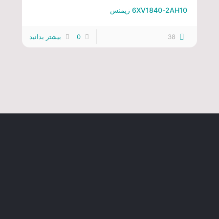
6XV1840-2AH10 زیمنس
38
0
بیشتر بدانید