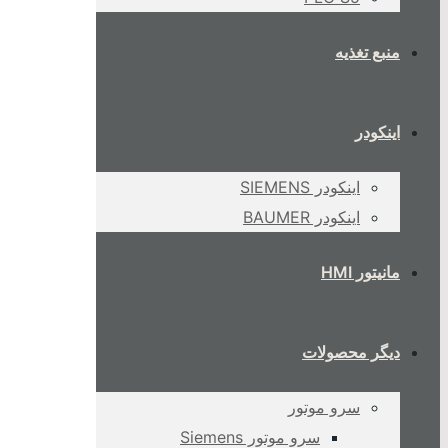
منبع تغذیه
اینکودر
اینکودر SIEMENS
اینکودر BAUMER
مانیتور HMI
دیگر محصولات
سرو موتور
سرو موتور Siemens