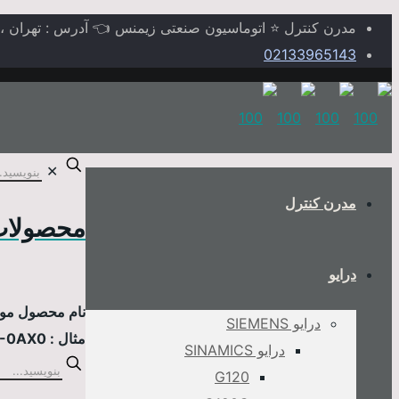
مدرن کنترل ⭐ اتوماسیون صنعتی زیمنس 👈 آدرس : تهران ، خیابا
02133965143
✕
مدرن کنترل
محصولات
درایو
نام محصول مورد
درایو SIEMENS
مثال : 6AV2124-0MC01-0AX0
درایو SINAMICS
G120