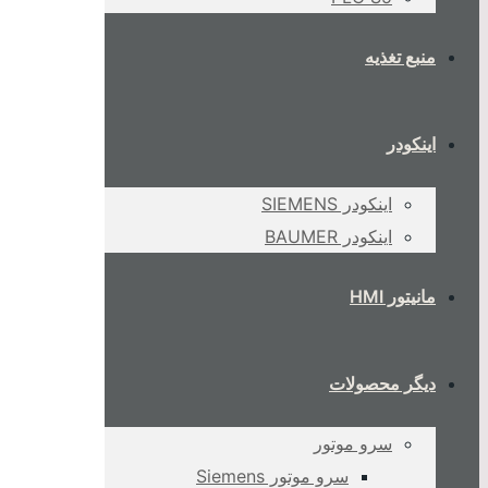
منبع تغذیه
اینکودر
اینکودر SIEMENS
اینکودر BAUMER
مانیتور HMI
دیگر محصولات
سرو موتور
سرو موتور Siemens