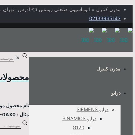
مدرن کنترل ⭐ اتوماسیون صنعتی زیمنس 👈 آدرس : تهران ، خیابا
02133965143
✕
مدرن کنترل
محصولات
درایو
نام محصول مورد
درایو SIEMENS
مثال : 6AV2124-0MC01-0AX0
درایو SINAMICS
G120