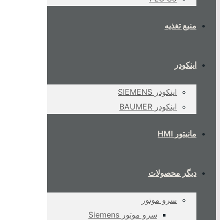
منبع تغذیه
اینکودر
اینکودر SIEMENS
اینکودر BAUMER
مانیتور HMI
دیگر محصولات
سرو موتور
سرو موتور Siemens