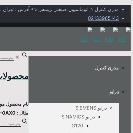
مدرن کنترل ⭐ اتوماسیون صنعتی زیمنس 👈 آدرس : تهران ، خیابا
02133965143
✕
مدرن کنترل
محصولات
درایو
نام محصول مورد
درایو SIEMENS
مثال : 6AV2124-0MC01-0AX0
درایو SINAMICS
G120