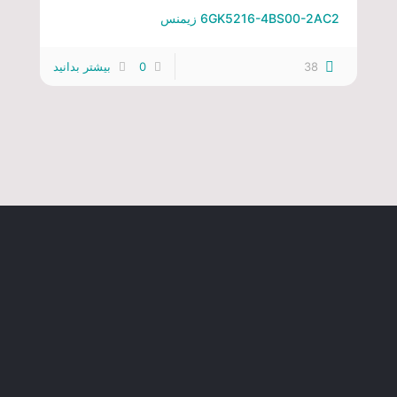
6GK5216-4BS00-2AC2 زیمنس
38
0
بیشتر بدانید