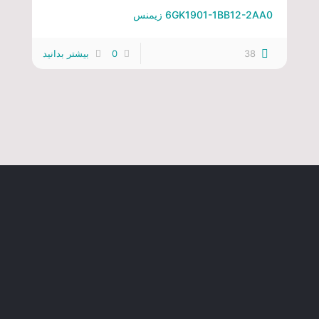
6GK1901-1BB12-2AA0 زیمنس
38
0
بیشتر بدانید