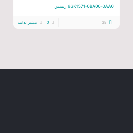
6GK1571-0BA00-0AA0 زیمنس
38
0
بیشتر بدانید