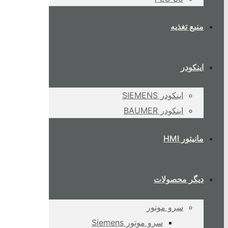
منبع تغذیه
اینکودر
اینکودر SIEMENS
اینکودر BAUMER
مانیتور HMI
دیگر محصولات
سرو موتور
سرو موتور Siemens