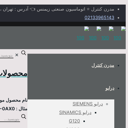
مدرن کنترل ⭐ اتوماسیون صنعتی زیمنس 👈 آدرس : تهران ، خیابا
02133965143
✕
مدرن کنترل
محصولات
درایو
نام محصول مورد
درایو SIEMENS
مثال : 6AV2124-0MC01-0AX0
درایو SINAMICS
G120