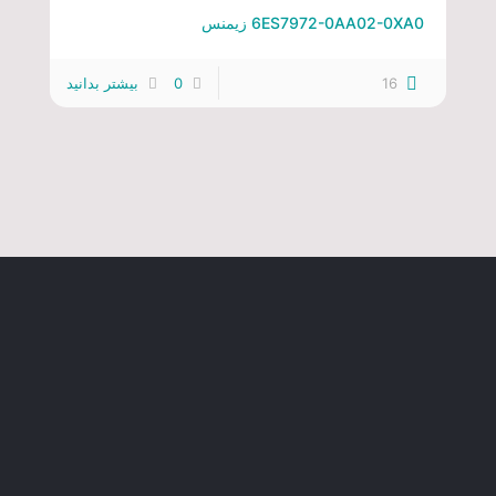
6ES7972-0AA02-0XA0 زیمنس
16
0
بیشتر بدانید