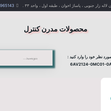
 زار جنوبی ، پاساژ اخوان ، طبقه اول ، واحد ۳۳ .
965143
محصولات مدرن کنترل
رد نظر خود را وارد کنید :