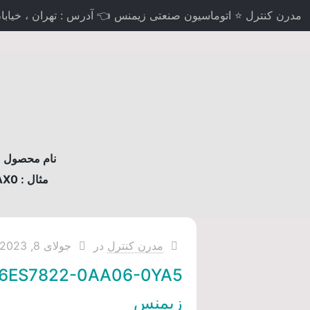
مدرن کنترل ⭐ اتوماسیون صنعتی زیمنس 👈 آدرس : تهران ، خیابان لاله
نام محصول مو
مثال : 6AV2124-0MC01-0AX0
مدرن کنترل
در
جولای 8, 2023
6ES7822-0AA06-0YA5
زیمنس