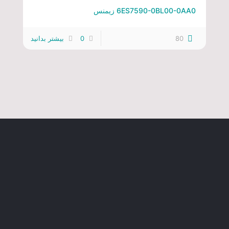
6ES7590-0BL00-0AA0 زیمنس
80
0
بیشتر بدانید