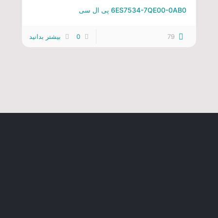
6ES7534-7QE00-0AB0 پی ال سی
79
0
بیشتر بدانید