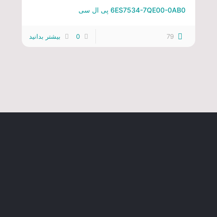
6ES7534-7QE00-0AB0 پی ال سی
79
0
بیشتر بدانید