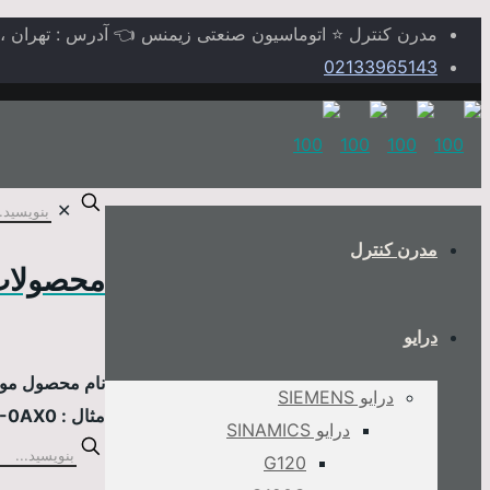
مدرن کنترل ⭐ اتوماسیون صنعتی زیمنس 👈 آدرس : تهران ، خیابا
02133965143
✕
مدرن کنترل
محصولات
درایو
نام محصول مورد
درایو SIEMENS
مثال : 6AV2124-0MC01-0AX0
درایو SINAMICS
G120