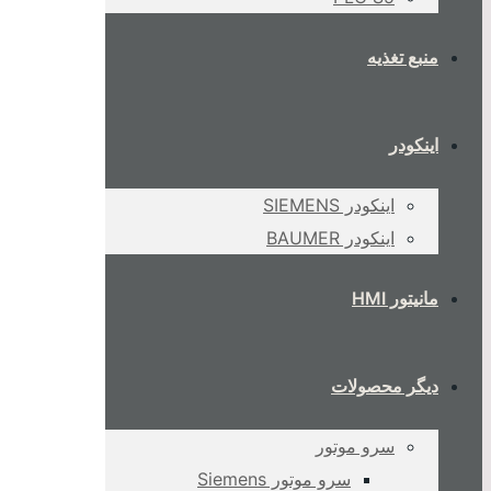
منبع تغذیه
اینکودر
اینکودر SIEMENS
اینکودر BAUMER
مانیتور HMI
دیگر محصولات
سرو موتور
سرو موتور Siemens