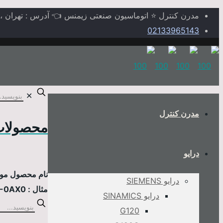
مدرن کنترل ⭐ اتوماسیون صنعتی زیمنس 👈 آدرس : تهران ، خیابا
02133965143
✕
مدرن کنترل
محصولات
درایو
نام محصول مورد
درایو SIEMENS
مثال : 6AV2124-0MC01-0AX0
درایو SINAMICS
G120