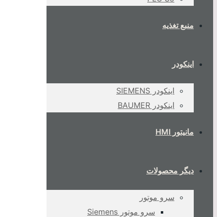
منبع تغذیه
اینکودر
اینکودر SIEMENS
اینکودر BAUMER
مانیتور HMI
دیگر محصولات
سرو موتور
سرو موتور Siemens