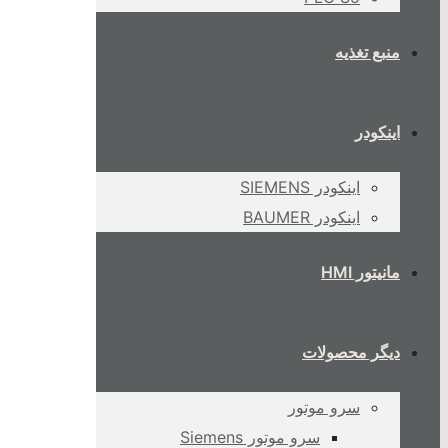
منبع تغذیه
اینکودر
اینکودر SIEMENS
اینکودر BAUMER
مانیتور HMI
دیگر محصولات
سرو موتور
سرو موتور Siemens