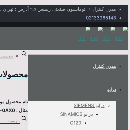
مدرن کنترل ⭐ اتوماسیون صنعتی زیمنس 👈 آدرس : تهران ، خیابا
02133965143
✕
مدرن کنترل
محصولات
درایو
نام محصول مورد
درایو SIEMENS
مثال : 6AV2124-0MC01-0AX0
درایو SINAMICS
G120