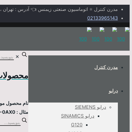
مدرن کنترل ⭐ اتوماسیون صنعتی زیمنس 👈 آدرس : تهران ، خیابا
02133965143
✕
مدرن کنترل
محصولات
درایو
نام محصول مورد
درایو SIEMENS
مثال : 6AV2124-0MC01-0AX0
درایو SINAMICS
G120