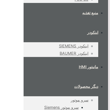
منبع تغذیه
اینکودر
اینکودر SIEMENS
اینکودر BAUMER
مانیتور HMI
دیگر محصولات
سرو موتور
سرو موتور Siemens