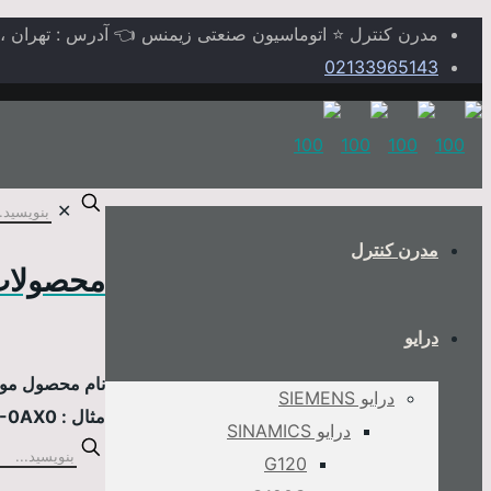
مدرن کنترل ⭐ اتوماسیون صنعتی زیمنس 👈 آدرس : تهران ، خیابا
02133965143
✕
مدرن کنترل
محصولات
درایو
نام محصول مورد
درایو SIEMENS
مثال : 6AV2124-0MC01-0AX0
درایو SINAMICS
G120