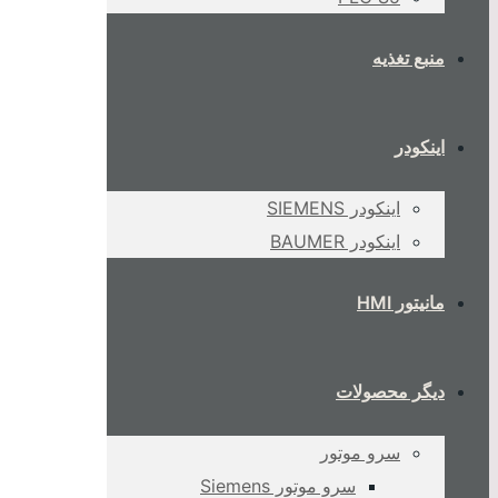
منبع تغذیه
اینکودر
اینکودر SIEMENS
اینکودر BAUMER
مانیتور HMI
دیگر محصولات
سرو موتور
سرو موتور Siemens