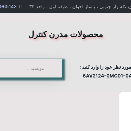
 زار جنوبی ، پاساژ اخوان ، طبقه اول ، واحد ۳۳ .
965143
محصولات مدرن کنترل
رد نظر خود را وارد کنید :