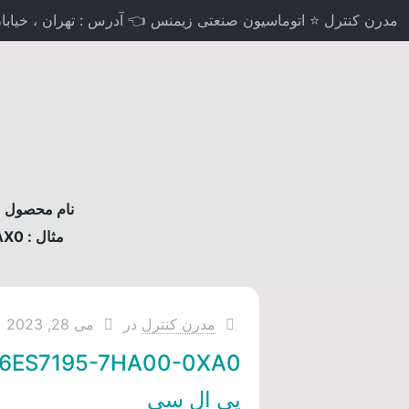
مدرن کنترل ⭐ اتوماسیون صنعتی زیمنس 👈 آدرس : تهران ، خیابان لاله
نام محصول مو
مثال : 6AV2124-0MC01-0AX0
مدرن کنترل
در
می 28, 2023
6ES7195-7HA00-0XA0
پی ال سی