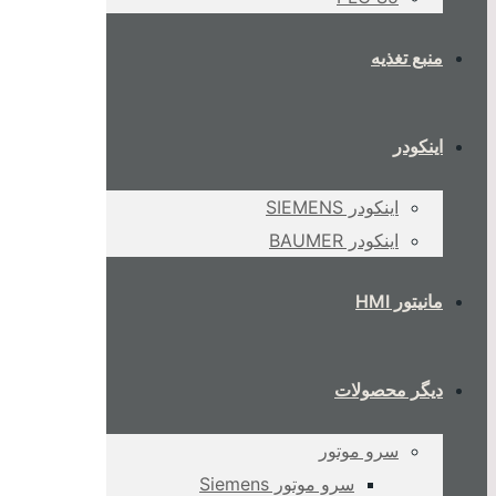
منبع تغذیه
اینکودر
اینکودر SIEMENS
اینکودر BAUMER
مانیتور HMI
دیگر محصولات
سرو موتور
سرو موتور Siemens