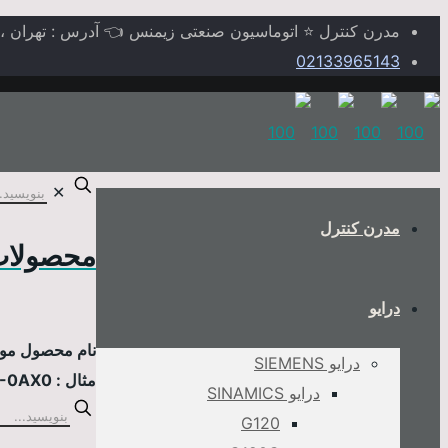
مدرن کنترل ⭐ اتوماسیون صنعتی زیمنس 👈 آدرس : تهران ، خیابا
02133965143
✕
مدرن کنترل
محصولات
درایو
نام محصول مورد
درایو SIEMENS
مثال : 6AV2124-0MC01-0AX0
درایو SINAMICS
G120