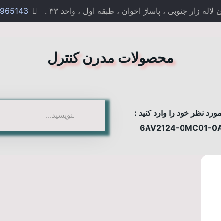
 زار جنوبی ، پاساژ اخوان ، طبقه اول ، واحد ۳۳ .
965143
محصولات مدرن کنترل
رد نظر خود را وارد کنید :