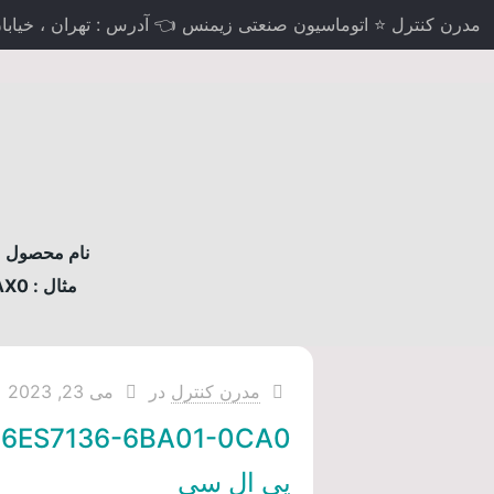
مدرن کنترل ⭐ اتوماسیون صنعتی زیمنس 👈 آدرس : تهران ، خیابان لاله
نام محصول مو
مثال : 6AV2124-0MC01-0AX0
مدرن کنترل
در
می 23, 2023
6ES7136-6BA01-0CA0
پی ال سی