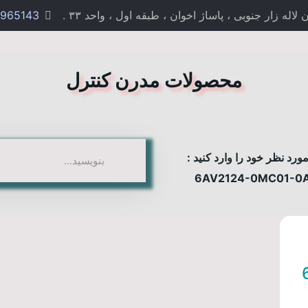
 زار جنوبی ، پاساژ اخوان ، طبقه اول ، واحد ۳۳ .
965143
محصولات مدرن کنترل
رد نظر خود را وارد کنید :