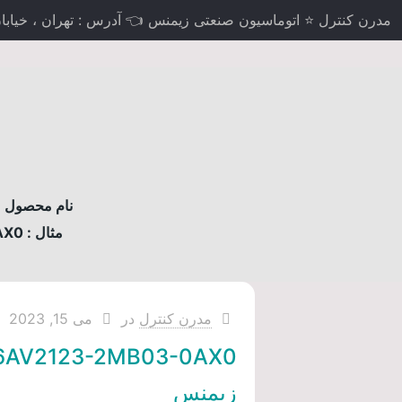
مدرن کنترل ⭐ اتوماسیون صنعتی زیمنس 👈 آدرس : تهران ، خیابان لاله
نام محصول مو
مثال : 6AV2124-0MC01-0AX0
مدرن کنترل
در
می 15, 2023
6AV2123-2MB03-0AX0
زیمنس