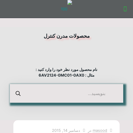
محصولات مدرن کنترل
نام محصول مورد نظر خود را وارد کنید :
مثال : 6AV2124-0MC01-0AX0
masood
در
دسامبر 14, 2015