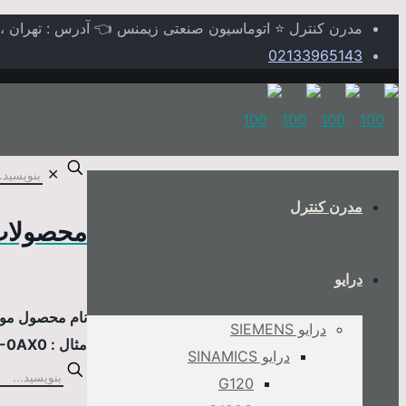
مدرن کنترل ⭐ اتوماسیون صنعتی زیمنس 👈 آدرس : تهران ، خیابا
02133965143
✕
مدرن کنترل
محصولات
درایو
نام محصول مورد
درایو SIEMENS
مثال : 6AV2124-0MC01-0AX0
درایو SINAMICS
G120