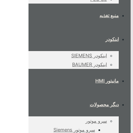
منبع تغذیه
اینکودر
اینکودر SIEMENS
اینکودر BAUMER
مانیتور HMI
دیگر محصولات
سرو موتور
سرو موتور Siemens