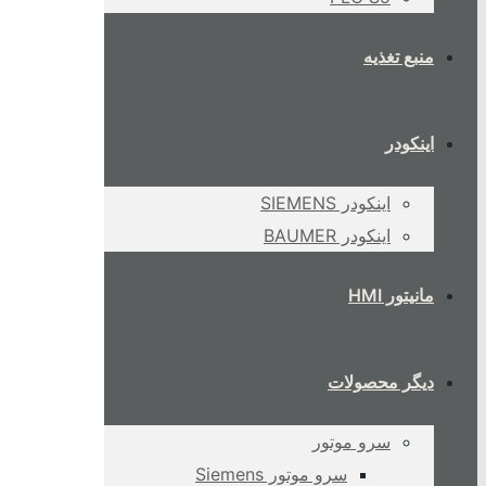
منبع تغذیه
اینکودر
اینکودر SIEMENS
اینکودر BAUMER
مانیتور HMI
دیگر محصولات
سرو موتور
سرو موتور Siemens