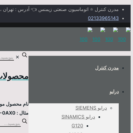
مدرن کنترل ⭐ اتوماسیون صنعتی زیمنس 👈 آدرس : تهران ، خیابا
02133965143
✕
مدرن کنترل
محصولات
درایو
نام محصول مورد
درایو SIEMENS
مثال : 6AV2124-0MC01-0AX0
درایو SINAMICS
G120