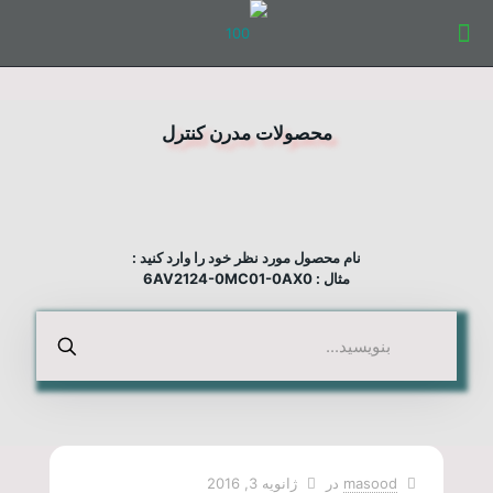
محصولات مدرن کنترل
نام محصول مورد نظر خود را وارد کنید :
مثال : 6AV2124-0MC01-0AX0
masood
در
ژانویه 3, 2016