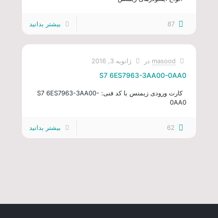
87
بیشتر بدانید
masood
در
ژانویه 3, 2016
S7 6ES7963-3AA00-0AA0
کارت ورودی زیمنس با کد فنی: S7 6ES7963-3AA00-
0AA0
62
بیشتر بدانید