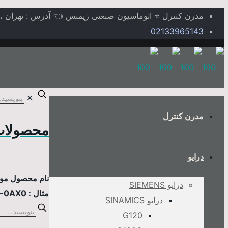
مدرن کنترل ⭐ اتوماسیون صنعتی زیمنس 👈 آدرس : تهران ، خیابا
02133965143
✕
مدرن کنترل
محصولات
درایو
نام محصول مورد
درایو SIEMENS
مثال : 6AV2124-0MC01-0AX0
درایو SINAMICS
G120