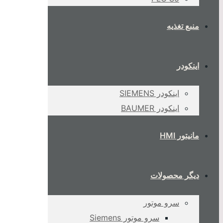
منبع تغذیه
اینکودر
اینکودر SIEMENS
اینکودر BAUMER
مانیتور HMI
دیگر محصولات
سرو موتور
سرو موتور Siemens