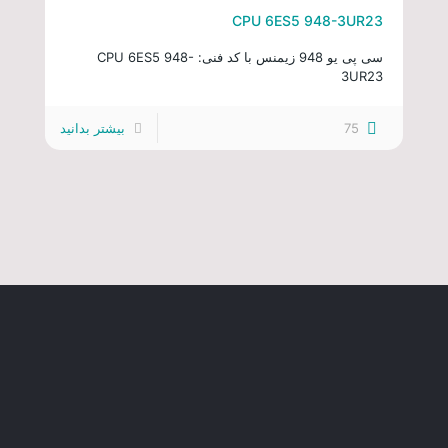
CPU 6ES5 948-3UR23
سی پی یو 948 زیمنس با کد فنی: CPU 6ES5 948-
3UR23
75
بیشتر بدانید