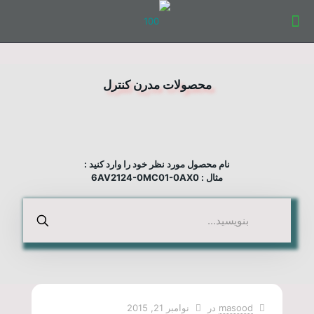
محصولات مدرن کنترل
نام محصول مورد نظر خود را وارد کنید :
مثال : 6AV2124-0MC01-0AX0
masood
در
نوامبر 21, 2015