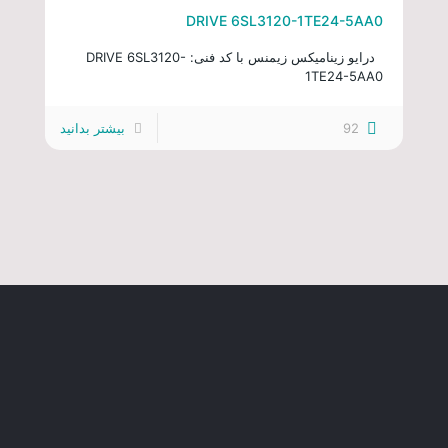
DRIVE 6SL3120-1TE24-5AA0
درایو زینامیکس زیمنس با کد فنی: DRIVE 6SL3120-
1TE24-5AA0
92
بیشتر بدانید