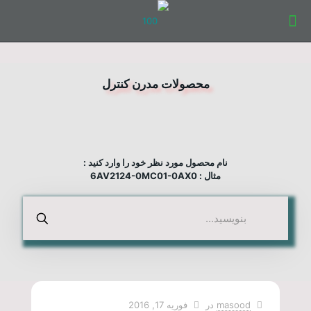
محصولات مدرن کنترل
نام محصول مورد نظر خود را وارد کنید :
مثال : 6AV2124-0MC01-0AX0
masood
در
فوریه 17, 2016