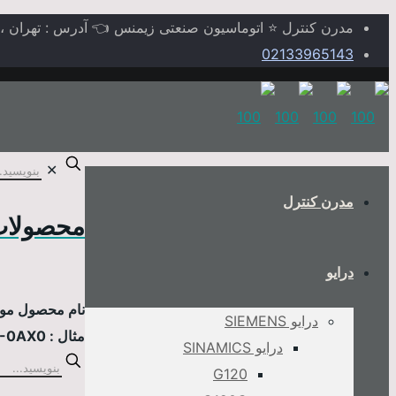
مدرن کنترل ⭐ اتوماسیون صنعتی زیمنس 👈 آدرس : تهران ، خیابا
02133965143
✕
مدرن کنترل
محصولات
درایو
نام محصول مورد
درایو SIEMENS
مثال : 6AV2124-0MC01-0AX0
درایو SINAMICS
G120