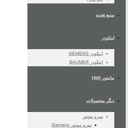
منبع تغذیه
اینکودر
اینکودر SIEMENS
اینکودر BAUMER
مانیتور HMI
دیگر محصولات
سرو موتور
سرو موتور Siemens