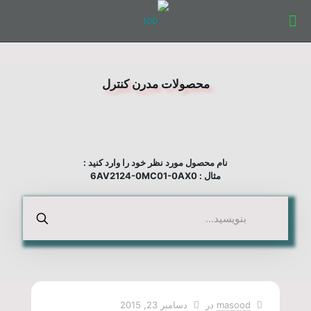
محصولات مدرن کنترل
نام محصول مورد نظر خود را وارد کنید :
مثال : 6AV2124-0MC01-0AX0
masood
در
دسامبر 23, 2015