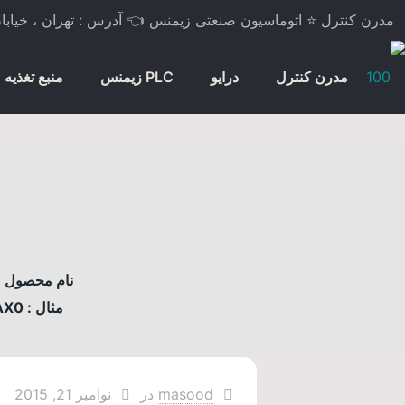
مدرن کنترل ⭐ اتوماسیون صنعتی زیمنس 👈 آدرس : تهران ، خیابان لاله
مدرن کنترل
درایو
PLC زیمنس
منبع تغذیه
نام محصول مو
مثال : 6AV2124-0MC01-0AX0
masood
در
نوامبر 21, 2015