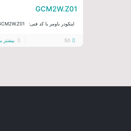
GCM2W.Z01
اینکودر باومر با کد فنی: GCM2W.Z01
50
بیشتر بد